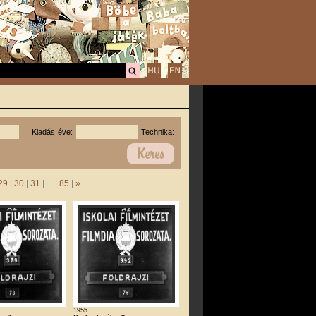
Kiadás éve:
Technika:
29
|
30
|
31
| ... |
85
|
»
1955