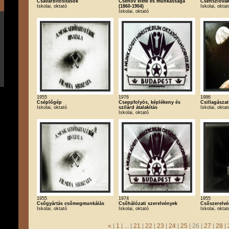
Csavarbitosítások
Csehov élete és munkássága
Csehszlovák
Iskolai, oktató
(1860-1904)
Iskolai, oktat
Iskolai, oktató
1955
1976
1986
Cséplőgép
Cseppfolyós, képlékeny és
Csillagászat
Iskolai, oktató
szilárd átalakítás
Iskolai, oktat
Iskolai, oktató
1955
1974
1955
Csőgyártás csőmegmunkálás
Csőhálózati szerelvények
Csőszerelvé
Iskolai, oktató
Iskolai, oktató
Iskolai, oktat
«
|
1
| ... |
21
|
22
|
23
|
24
|
25
| 26 |
27
|
28
|