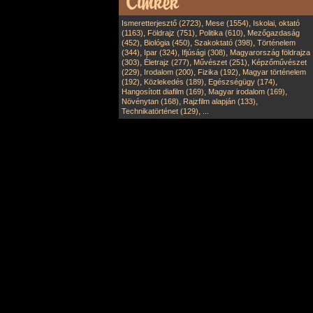
,
,
Ismeretterjesztő (2723)
Mese (1554)
Iskolai, oktató
,
,
,
(1163)
Földrajz (751)
Politika (610)
Mezőgazdaság
,
,
,
(452)
Biológia (450)
Szakoktató (398)
Történelem
,
,
,
(344)
Ipar (324)
Ifjúsági (308)
Magyarország földrajza
,
,
,
(303)
Életrajz (277)
Művészet (251)
Képzőművészet
,
,
,
(229)
Irodalom (200)
Fizika (192)
Magyar történelem
,
,
,
(192)
Közlekedés (189)
Egészségügy (174)
,
,
Hangosított diafilm (169)
Magyar irodalom (169)
,
,
Növénytan (168)
Rajzfilm alapján (133)
,
Technikatörténet (129)
...