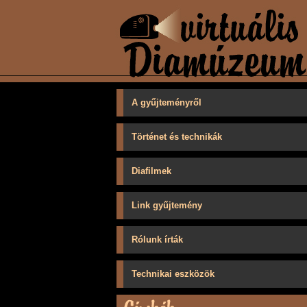
A gyűjteményről
Történet és technikák
Diafilmek
Link gyűjtemény
Rólunk írták
Technikai eszközök