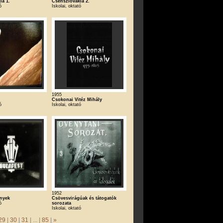
ia 1.
Csehszlovákia 2.
ó
Iskolai, oktató
1955
Csokonai Vitéz Mihály
ó
Iskolai, oktató
1952
nyek
Csövesvirágúak és tátogatók
ó
sorozata
Iskolai, oktató
29
|
30
|
31
| ... |
85
|
»