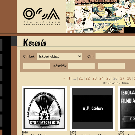
Címkék:
Cím:
Készítők:
«
|
1
| ... |
21
|
22
|
23
|
24
|
25
| 26 |
27
|
28
|
301-312/1012. találat
1976
1955
1955