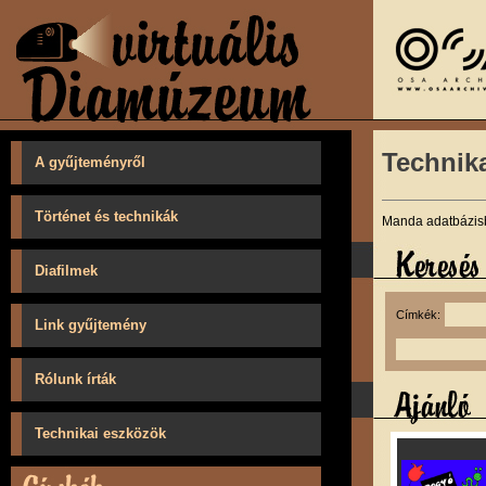
Technik
A gyűjteményről
Történet és technikák
Manda adatbázisb
Diafilmek
Címkék:
Link gyűjtemény
Rólunk írták
Technikai eszközök