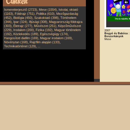
,
,
Ismeretterjesztő (2723)
Mese (1554)
Iskolai, oktató
,
,
,
(1163)
Földrajz (751)
Politika (610)
Mezőgazdaság
,
,
,
(452)
Biológia (450)
Szakoktató (398)
Történelem
,
,
,
(344)
Ipar (324)
Ifjúsági (308)
Magyarország földrajza
,
,
,
(303)
Életrajz (277)
Művészet (251)
Képzőművészet
,
,
,
(229)
Irodalom (200)
Fizika (192)
Magyar történelem
2007
Bogyó és Babóca :
,
,
,
(192)
Közlekedés (189)
Egészségügy (174)
Boszorkányok
,
,
Hangosított diafilm (169)
Magyar irodalom (169)
Mese
,
,
Növénytan (168)
Rajzfilm alapján (133)
,
Technikatörténet (129)
...