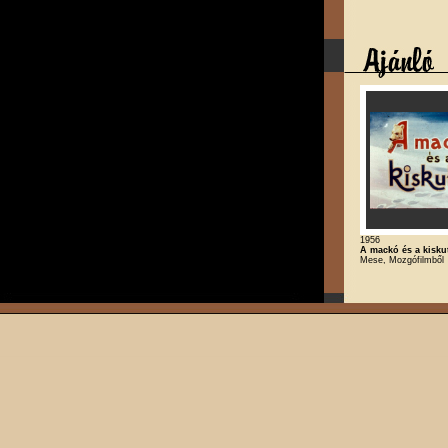
1956
A mackó és a kisku
Mese, Mozgófilmből