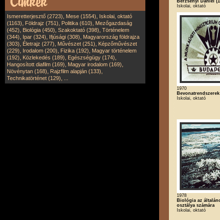
Berzsenyi Dániel (1
Iskolai, oktató
,
,
Ismeretterjesztő (2723)
Mese (1554)
Iskolai, oktató
,
,
,
(1163)
Földrajz (751)
Politika (610)
Mezőgazdaság
,
,
,
(452)
Biológia (450)
Szakoktató (398)
Történelem
,
,
,
(344)
Ipar (324)
Ifjúsági (308)
Magyarország földrajza
,
,
,
(303)
Életrajz (277)
Művészet (251)
Képzőművészet
,
,
,
(229)
Irodalom (200)
Fizika (192)
Magyar történelem
,
,
,
(192)
Közlekedés (189)
Egészségügy (174)
,
,
Hangosított diafilm (169)
Magyar irodalom (169)
,
,
Növénytan (168)
Rajzfilm alapján (133)
,
Technikatörténet (129)
...
1970
Bevonatrendszerek
Iskolai, oktató
1978
Biológia az általán
osztálya számára
Iskolai, oktató