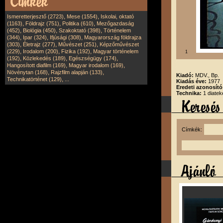
,
,
Ismeretterjesztő (2723)
Mese (1554)
Iskolai, oktató
,
,
,
(1163)
Földrajz (751)
Politika (610)
Mezőgazdaság
,
,
,
(452)
Biológia (450)
Szakoktató (398)
Történelem
,
,
,
(344)
Ipar (324)
Ifjúsági (308)
Magyarország földrajza
,
,
,
(303)
Életrajz (277)
Művészet (251)
Képzőművészet
,
,
,
(229)
Irodalom (200)
Fizika (192)
Magyar történelem
1
,
,
,
(192)
Közlekedés (189)
Egészségügy (174)
,
,
Hangosított diafilm (169)
Magyar irodalom (169)
,
,
Növénytan (168)
Rajzfilm alapján (133)
Kiadó:
MDV., Bp.
,
Technikatörténet (129)
...
Kiadás éve:
1977
Eredeti azonosít
Technika:
1 diatek
Címkék: