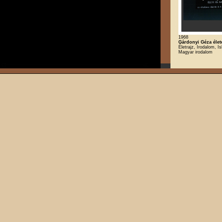
1968
Gárdonyi Géza élet
Életrajz, Irodalom, Is
Magyar irodalom