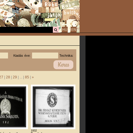
Kiadás éve:
Technika:
27
|
28
|
29
| ... |
85
|
»
1932