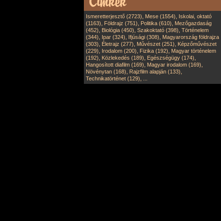
,
,
Ismeretterjesztő (2723)
Mese (1554)
Iskolai, oktató
,
,
,
(1163)
Földrajz (751)
Politika (610)
Mezőgazdaság
,
,
,
(452)
Biológia (450)
Szakoktató (398)
Történelem
,
,
,
(344)
Ipar (324)
Ifjúsági (308)
Magyarország földrajza
,
,
,
(303)
Életrajz (277)
Művészet (251)
Képzőművészet
,
,
,
(229)
Irodalom (200)
Fizika (192)
Magyar történelem
,
,
,
(192)
Közlekedés (189)
Egészségügy (174)
,
,
Hangosított diafilm (169)
Magyar irodalom (169)
,
,
Növénytan (168)
Rajzfilm alapján (133)
,
Technikatörténet (129)
...