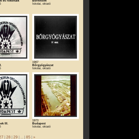
ék és rokonaik
Bornholm
ó
Iskolai, oktató
1967
I.
Bőrgyógyászat
ó
Iskolai, oktató
1973
ek III.
Budapest
ó
Iskolai, oktató
27
|
28
|
29
| ... |
85
|
»