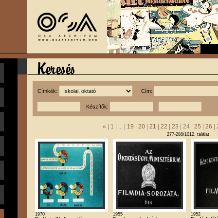
Címkék:
Cím:
Készítők:
«
|
1
| ... |
19
|
20
|
21
|
22
|
23
| 24 |
25
|
26
|
277-288/1012. találat
1970
1955
1952