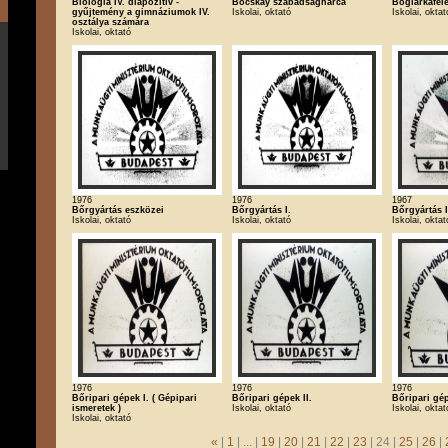
Biológia IV. diapozitív -
Bocskay szabadságharca
Boglárkafél
gyűjtemény a gimnáziumok IV.
Iskolai, oktató
Iskolai, oktat
osztálya számára
Iskolai, oktató
1976
1976
1967
Bőrgyártás eszközei
Bőrgyártás I.
Bőrgyártás I
Iskolai, oktató
Iskolai, oktató
Iskolai, oktat
1976
1976
1976
Bőripari gépek I. ( Gépipari
Bőripari gépek II.
Bőripari gép
ismeretek )
Iskolai, oktató
Iskolai, oktat
Iskolai, oktató
«
|
1
| ... |
19
|
20
|
21
|
22
|
23
| 24 |
25
|
26
|