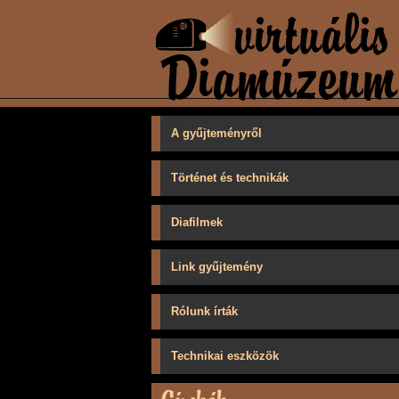
A gyűjteményről
Történet és technikák
Diafilmek
Link gyűjtemény
Rólunk írták
Technikai eszközök