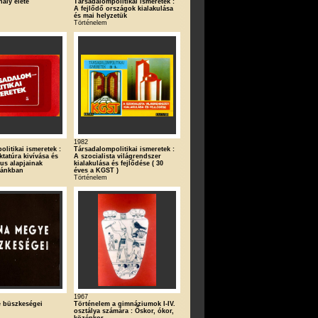
ály élete
Társadalompolitikai ismeretek :
A fejlődő országok kialakulása
és mai helyzetük
Történelem
1982
litikai ismeretek :
Társadalompolitikai ismeretek :
ktatúra kivívása és
A szocialista világrendszer
us alapjainak
kialakulása és fejlődése ( 30
zánkban
éves a KGST )
Történelem
1967
 büszkeségei
Történelem a gimnáziumok I-IV.
osztálya számára : Őskor, ókor,
középkor