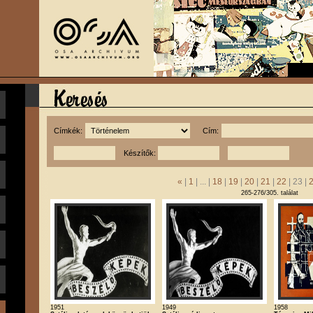
Címkék:
Cím:
Készítők:
«
|
1
| ... |
18
|
19
|
20
|
21
|
22
| 23 |
265-276/305. találat
1951
1949
1958