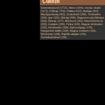
,
,
Ismeretterjesztő (2723)
Mese (1554)
Iskolai, oktató
,
,
,
,
(1171)
Földrajz (754)
Politika (610)
Biológia (453)
,
,
Mezőgazdaság (453)
Szakoktató (398)
Történelem
,
,
,
(344)
Ipar (325)
Ifjúsági (308)
Magyarország földrajza
,
,
,
(303)
Életrajz (277)
Művészet (252)
Képzőművészet
,
,
,
(229)
Irodalom (200)
Fizika (193)
Magyar történelem
,
,
,
(192)
Közlekedés (189)
Egészségügy (176)
,
,
Hangosított diafilm (169)
Magyar irodalom (169)
,
,
Növénytan (168)
Rajzfilm alapján (133)
,
Technikatörténet (130)
...