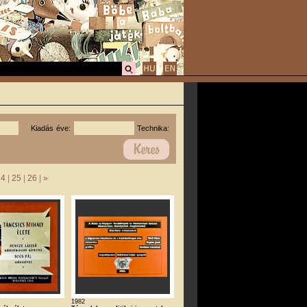
Kiadás éve:
Technika:
24
|
25
|
26
|
»
1982