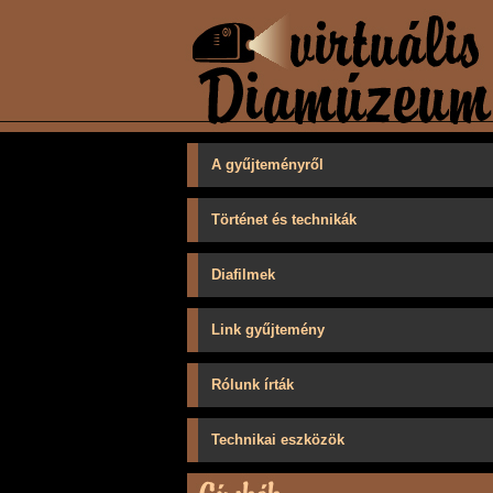
A gyűjteményről
Történet és technikák
Diafilmek
Link gyűjtemény
Rólunk írták
Technikai eszközök