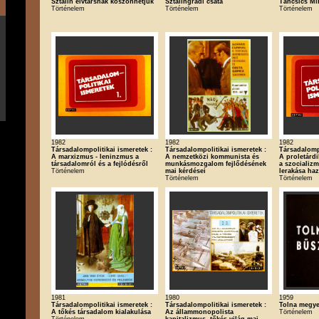
Sztálin elvtársnak köszönhetjük
Sztálingrádi csata
Táncsics Mih
Történelem
Történelem
Történelem
1982
1982
1982
Társadalompolitikai ismeretek :
Társadalompolitikai ismeretek :
Társadalompo
A marxizmus - leninzmus a
A nemzetközi kommunista és
A proletárdi
társadalomról és a fejlódésről
munkásmozgalom fejlődésének
a szocializm
Történelem
mai kérdései
lerakása ha
Történelem
Történelem
1981
1980
1959
Társadalompolitikai ismeretek :
Társadalompolitikai ismeretek :
Tolna megye
A tőkés társadalom kialakulása
Az állammonopolista
Történelem
Történelem
kapitalizmus, tőkés világ mai