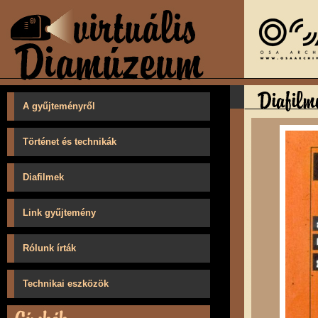
A gyűjteményről
Történet és technikák
Diafilmek
Link gyűjtemény
Rólunk írták
Technikai eszközök