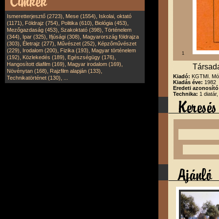
,
,
Ismeretterjesztő (2723)
Mese (1554)
Iskolai, oktató
,
,
,
,
(1171)
Földrajz (754)
Politika (610)
Biológia (453)
,
,
Mezőgazdaság (453)
Szakoktató (398)
Történelem
,
,
,
(344)
Ipar (325)
Ifjúsági (308)
Magyarország földrajza
,
,
,
(303)
Életrajz (277)
Művészet (252)
Képzőművészet
,
,
,
(229)
Irodalom (200)
Fizika (193)
Magyar történelem
1
,
,
,
(192)
Közlekedés (189)
Egészségügy (176)
,
,
Hangosított diafilm (169)
Magyar irodalom (169)
Társada
,
,
Növénytan (168)
Rajzfilm alapján (133)
Kiadó:
KGTMI. Mód
,
Technikatörténet (130)
...
Kiadás éve:
1982
Eredeti azonosító
Technika:
1 diatár