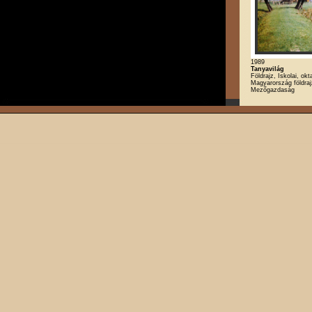
1989
Tanyavilág
Földrajz, Iskolai, okt
Magyarország földraj
Mezőgazdaság