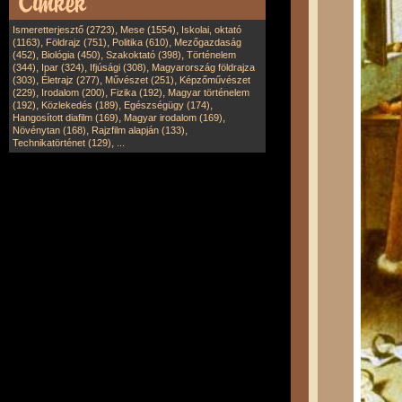
,
,
Ismeretterjesztő (2723)
Mese (1554)
Iskolai, oktató
,
,
,
(1163)
Földrajz (751)
Politika (610)
Mezőgazdaság
,
,
,
(452)
Biológia (450)
Szakoktató (398)
Történelem
,
,
,
(344)
Ipar (324)
Ifjúsági (308)
Magyarország földrajza
,
,
,
(303)
Életrajz (277)
Művészet (251)
Képzőművészet
,
,
,
(229)
Irodalom (200)
Fizika (192)
Magyar történelem
,
,
,
(192)
Közlekedés (189)
Egészségügy (174)
,
,
Hangosított diafilm (169)
Magyar irodalom (169)
,
,
Növénytan (168)
Rajzfilm alapján (133)
,
Technikatörténet (129)
...