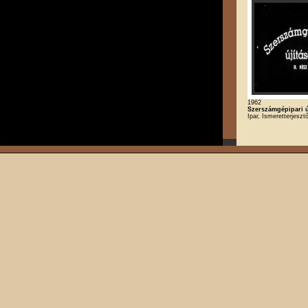
1962
Szerszámgépipari új
Ipar, Ismeretterjeszt