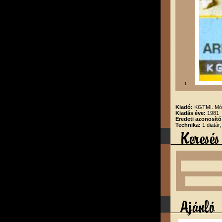
1
Kiadó:
KGTMI. Mód
Kiadás éve:
1981
Eredeti azonosító
Technika:
1 diatár