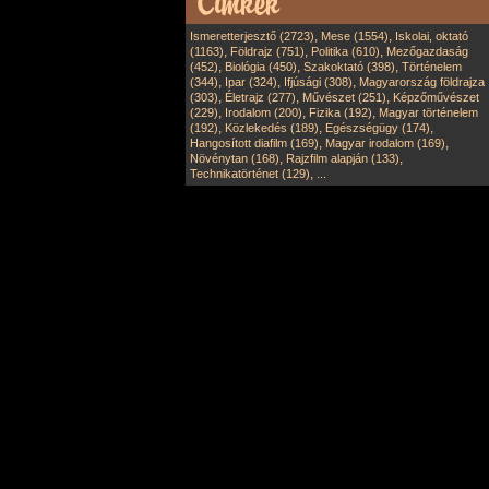
,
,
Ismeretterjesztő (2723)
Mese (1554)
Iskolai, oktató
,
,
,
(1163)
Földrajz (751)
Politika (610)
Mezőgazdaság
,
,
,
(452)
Biológia (450)
Szakoktató (398)
Történelem
,
,
,
(344)
Ipar (324)
Ifjúsági (308)
Magyarország földrajza
,
,
,
(303)
Életrajz (277)
Művészet (251)
Képzőművészet
,
,
,
(229)
Irodalom (200)
Fizika (192)
Magyar történelem
,
,
,
(192)
Közlekedés (189)
Egészségügy (174)
,
,
Hangosított diafilm (169)
Magyar irodalom (169)
,
,
Növénytan (168)
Rajzfilm alapján (133)
,
Technikatörténet (129)
...