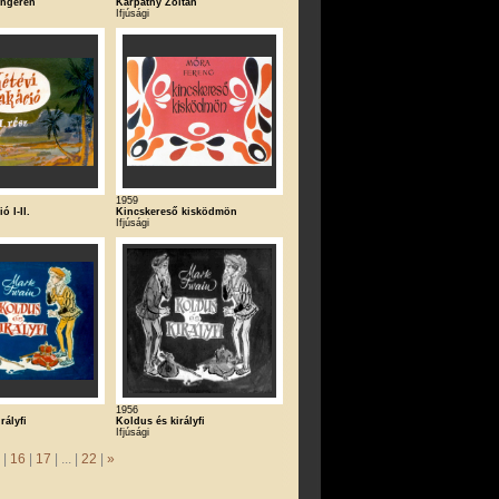
engeren
Kárpáthy Zoltán
Ifjúsági
1959
ó I-II.
Kincskereső kisködmön
Ifjúsági
1956
rályfi
Koldus és királyfi
Ifjúsági
|
16
|
17
| ... |
22
|
»