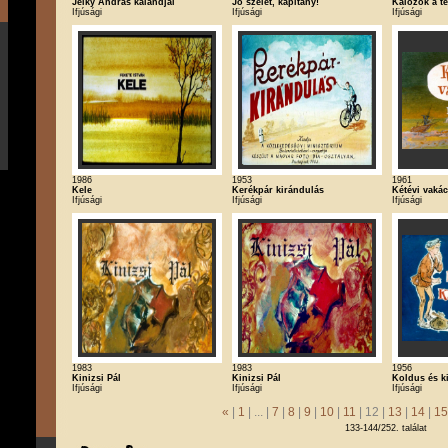
Jelky András kalandjai
Jó szelet, kapitány!
Kalózok a t
Ifjúsági
Ifjúsági
Ifjúsági
1986
1953
1961
Kele
Kerékpár kirándulás
Kétévi vakáci
Ifjúsági
Ifjúsági
Ifjúsági
1983
1983
1956
Kinizsi Pál
Kinizsi Pál
Koldus és ki
Ifjúsági
Ifjúsági
Ifjúsági
«
|
1
| ... |
7
|
8
|
9
|
10
|
11
| 12 |
13
|
14
|
15
133-144/252. találat