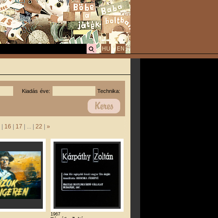
Kiadás éve:
Technika:
|
16
|
17
| ... |
22
|
»
1967