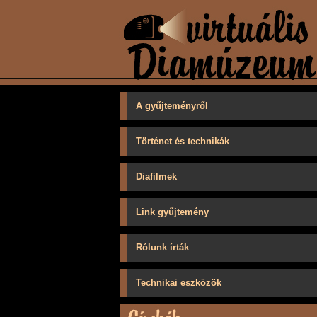
A gyűjteményről
Történet és technikák
Diafilmek
Link gyűjtemény
Rólunk írták
Technikai eszközök