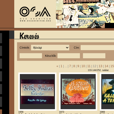
Címkék:
Cím:
Készítők:
«
|
1
| ... |
7
|
8
|
9
|
10
|
11
| 12 |
13
|
14
|
15
133-144/252. találat
1956
1973
1969