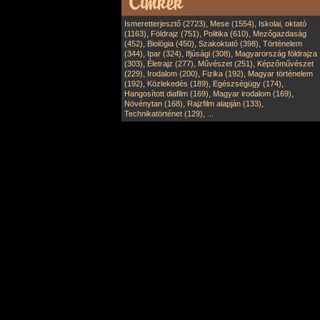
,
,
Ismeretterjesztő (2723)
Mese (1554)
Iskolai, oktató
,
,
,
(1163)
Földrajz (751)
Politika (610)
Mezőgazdaság
,
,
,
(452)
Biológia (450)
Szakoktató (398)
Történelem
,
,
,
(344)
Ipar (324)
Ifjúsági (308)
Magyarország földrajza
,
,
,
(303)
Életrajz (277)
Művészet (251)
Képzőművészet
,
,
,
(229)
Irodalom (200)
Fizika (192)
Magyar történelem
,
,
,
(192)
Közlekedés (189)
Egészségügy (174)
,
,
Hangosított diafilm (169)
Magyar irodalom (169)
,
,
Növénytan (168)
Rajzfilm alapján (133)
,
Technikatörténet (129)
...