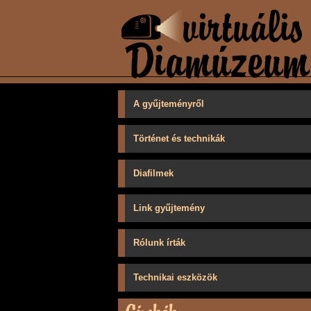
A gyűjteményről
Történet és technikák
Diafilmek
Link gyűjtemény
Rólunk írták
Technikai eszközök