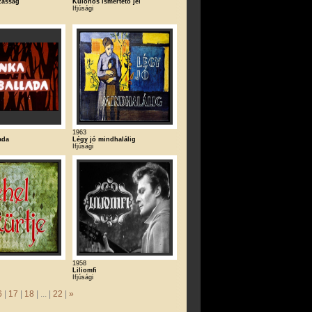
zasság
Különös ismertető jel
Ifjúsági
1963
ada
Légy jó mindhalálig
Ifjúsági
1958
Liliomfi
Ifjúsági
6
|
17
|
18
| ... |
22
|
»