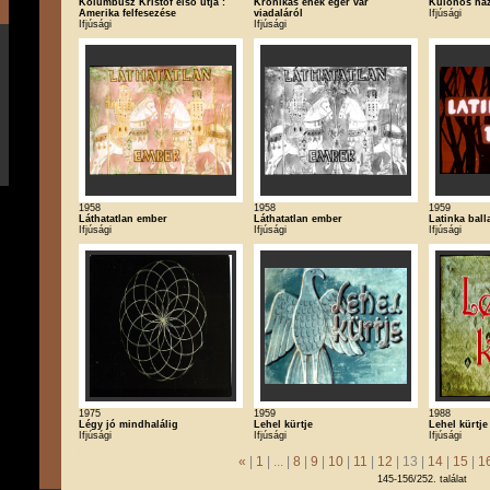
Kolumbusz Kristóf első útja :
Krónikás ének eger vár
Különös há
Amerika felfesezése
viadaláról
Ifjúsági
Ifjúsági
Ifjúsági
1958
1958
1959
Láthatatlan ember
Láthatatlan ember
Latinka ball
Ifjúsági
Ifjúsági
Ifjúsági
1975
1959
1988
Légy jó mindhalálig
Lehel kürtje
Lehel kürtje
Ifjúsági
Ifjúsági
Ifjúsági
«
|
1
| ... |
8
|
9
|
10
|
11
|
12
| 13 |
14
|
15
|
1
145-156/252. találat