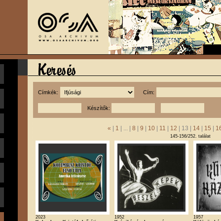
Címkék:
Cím:
Készítők:
«
|
1
| ... |
8
|
9
|
10
|
11
|
12
| 13 |
14
|
15
|
1
145-156/252. találat
2023
1952
1957