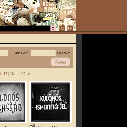
Kiadás éve:
Technika:
6
|
17
|
18
| ... |
22
|
»
1958