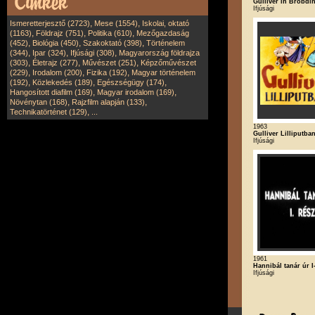
Gulliver in Brobdi
Ifjúsági
,
,
Ismeretterjesztő (2723)
Mese (1554)
Iskolai, oktató
,
,
,
(1163)
Földrajz (751)
Politika (610)
Mezőgazdaság
,
,
,
(452)
Biológia (450)
Szakoktató (398)
Történelem
,
,
,
(344)
Ipar (324)
Ifjúsági (308)
Magyarország földrajza
,
,
,
(303)
Életrajz (277)
Művészet (251)
Képzőművészet
,
,
,
(229)
Irodalom (200)
Fizika (192)
Magyar történelem
,
,
,
(192)
Közlekedés (189)
Egészségügy (174)
,
,
Hangosított diafilm (169)
Magyar irodalom (169)
,
,
Növénytan (168)
Rajzfilm alapján (133)
,
Technikatörténet (129)
...
1963
Gulliver Lilliputba
Ifjúsági
1961
Hannibál tanár úr I-
Ifjúsági