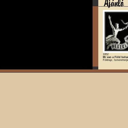
1952
Mi van a Föld bels
Földrajz, Ismeretterj