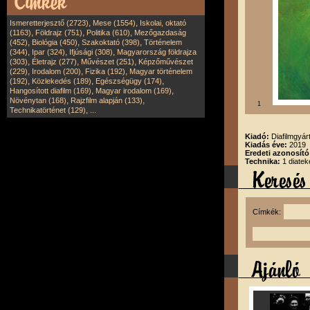
,
,
Ismeretterjesztő (2723)
Mese (1554)
Iskolai, oktató
,
,
,
(1163)
Földrajz (751)
Politika (610)
Mezőgazdaság
,
,
,
(452)
Biológia (450)
Szakoktató (398)
Történelem
,
,
,
(344)
Ipar (324)
Ifjúsági (308)
Magyarország földrajza
,
,
,
(303)
Életrajz (277)
Művészet (251)
Képzőművészet
,
,
,
(229)
Irodalom (200)
Fizika (192)
Magyar történelem
,
,
,
(192)
Közlekedés (189)
Egészségügy (174)
,
,
Hangosított diafilm (169)
Magyar irodalom (169)
,
,
Növénytan (168)
Rajzfilm alapján (133)
1
,
Technikatörténet (129)
...
Kiadó:
Diafilmgyárt
Kiadás éve:
2019
Eredeti azonosító
Technika:
1 diatek
Címkék: