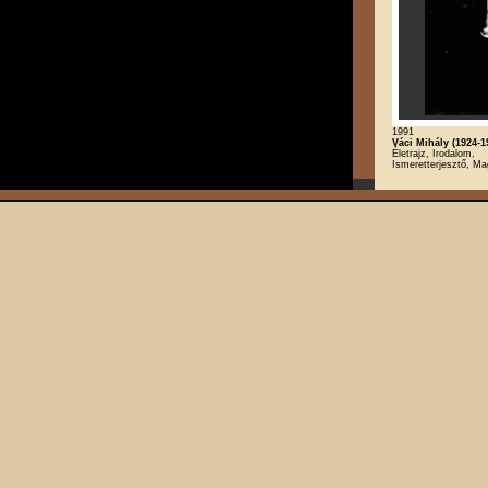
1991
Váci Mihály (1924-1
Életrajz, Irodalom,
Ismeretterjesztő, Ma