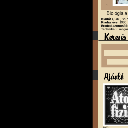
1
Biológia a
Kiadó:
OOK., Bp.
Kiadás éve:
1980
Eredeti azonosító
Technika:
6 magazi
1963