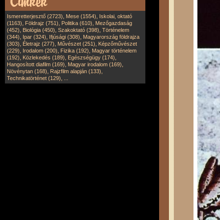
,
,
Ismeretterjesztő (2723)
Mese (1554)
Iskolai, oktató
,
,
,
(1163)
Földrajz (751)
Politika (610)
Mezőgazdaság
,
,
,
(452)
Biológia (450)
Szakoktató (398)
Történelem
,
,
,
(344)
Ipar (324)
Ifjúsági (308)
Magyarország földrajza
,
,
,
(303)
Életrajz (277)
Művészet (251)
Képzőművészet
,
,
,
(229)
Irodalom (200)
Fizika (192)
Magyar történelem
,
,
,
(192)
Közlekedés (189)
Egészségügy (174)
,
,
Hangosított diafilm (169)
Magyar irodalom (169)
,
,
Növénytan (168)
Rajzfilm alapján (133)
,
Technikatörténet (129)
...