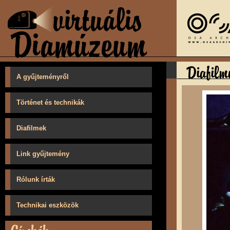
A gyűjteményről
Történet és technikák
Diafilmek
Link gyűjtemény
Rólunk írták
Technikai eszközök