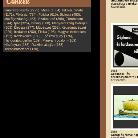
Gépjárművek műsz
vizsgálata a gyakorl
Közlekedés
,
,
Ismeretterjesztő (2723)
Mese (1554)
Iskolai, oktató
,
,
,
,
(1171)
Földrajz (754)
Politika (610)
Biológia (453)
,
,
Mezőgazdaság (453)
Szakoktató (398)
Történelem
,
,
,
(344)
Ipar (325)
Ifjúsági (308)
Magyarország földrajza
,
,
,
(303)
Életrajz (277)
Művészet (252)
Képzőművészet
,
,
,
(229)
Irodalom (200)
Fizika (193)
Magyar történelem
,
,
,
(192)
Közlekedés (189)
Egészségügy (176)
,
,
Hangosított diafilm (169)
Magyar irodalom (169)
,
,
Növénytan (168)
Rajzfilm alapján (133)
,
Technikatörténet (130)
...
1964
Gépkocsi - és
harckocsimotorok té
Közlekedés
1986
Görög és római ha
Közlekedés