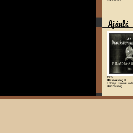
1955
Olaszország II.
Földrajz, Iskolai, okt
Olaszország