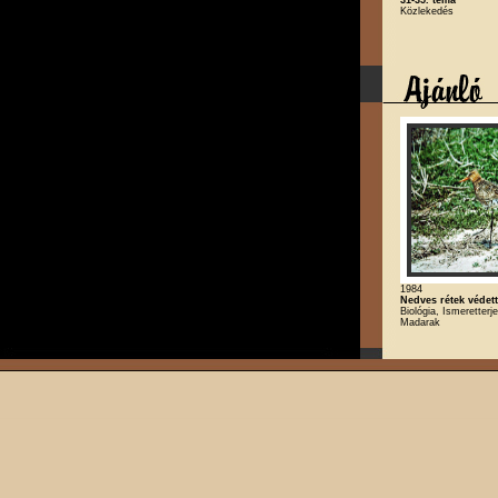
Közlekedés
1984
Nedves rétek védet
Biológia, Ismeretterj
Madarak