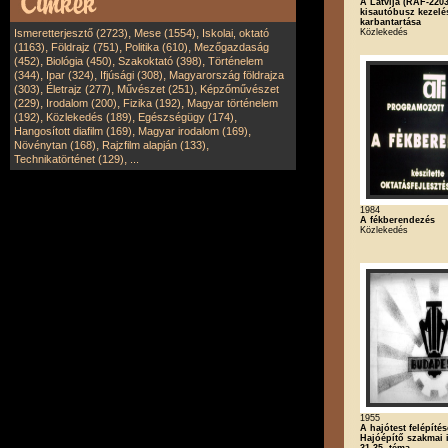
A Latvija (RAF-2203
kisautóbusz kezelé
karbantartása
,
,
Közlekedés
Ismeretterjesztő (2723)
Mese (1554)
Iskolai, oktató
,
,
,
(1163)
Földrajz (751)
Politika (610)
Mezőgazdaság
,
,
,
(452)
Biológia (450)
Szakoktató (398)
Történelem
,
,
,
(344)
Ipar (324)
Ifjúsági (308)
Magyarország földrajza
,
,
,
(303)
Életrajz (277)
Művészet (251)
Képzőművészet
,
,
,
(229)
Irodalom (200)
Fizika (192)
Magyar történelem
,
,
,
(192)
Közlekedés (189)
Egészségügy (174)
,
,
Hangosított diafilm (169)
Magyar irodalom (169)
,
,
Növénytan (168)
Rajzfilm alapján (133)
,
Technikatörténet (129)
...
1984
A fékberendezés
Közlekedés
1955
A hajótest felépítés
Hajóépítő szakmai 
31-35. téma