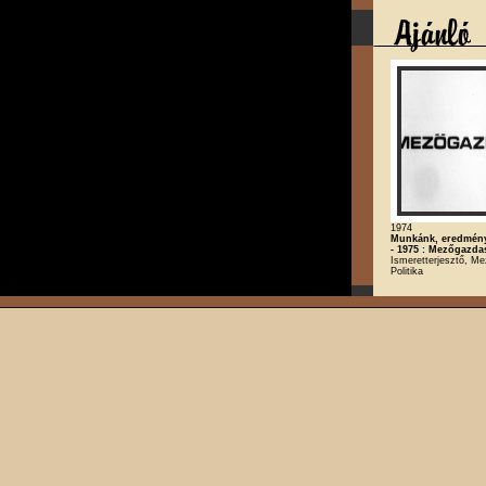
1974
Munkánk, eredmény
- 1975 : Mezőgazda
Ismeretterjesztő, M
Politika