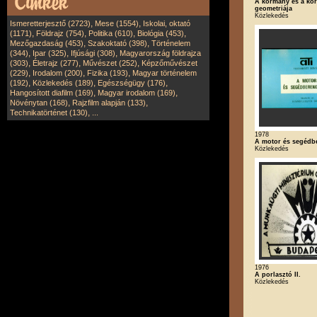
A kormány és a ko
geometriája
Közlekedés
,
,
Ismeretterjesztő (2723)
Mese (1554)
Iskolai, oktató
,
,
,
,
(1171)
Földrajz (754)
Politika (610)
Biológia (453)
,
,
Mezőgazdaság (453)
Szakoktató (398)
Történelem
,
,
,
(344)
Ipar (325)
Ifjúsági (308)
Magyarország földrajza
,
,
,
(303)
Életrajz (277)
Művészet (252)
Képzőművészet
,
,
,
(229)
Irodalom (200)
Fizika (193)
Magyar történelem
,
,
,
(192)
Közlekedés (189)
Egészségügy (176)
,
,
Hangosított diafilm (169)
Magyar irodalom (169)
,
,
Növénytan (168)
Rajzfilm alapján (133)
,
Technikatörténet (130)
...
1978
A motor és segédb
Közlekedés
1976
A porlasztó II.
Közlekedés