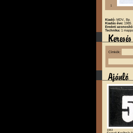
1
Kiadó:
MDV., Bp.
Kiadás éve:
1985
Eredeti azonosító
Technika:
1 mappa
Címkék:
1963
Csepeli Kerékpár é