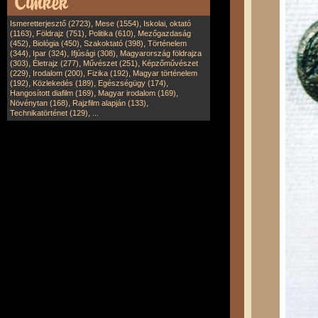
,
,
Ismeretterjesztő (2723)
Mese (1554)
Iskolai, oktató
,
,
,
(1163)
Földrajz (751)
Politika (610)
Mezőgazdaság
,
,
,
(452)
Biológia (450)
Szakoktató (398)
Történelem
,
,
,
(344)
Ipar (324)
Ifjúsági (308)
Magyarország földrajza
,
,
,
(303)
Életrajz (277)
Művészet (251)
Képzőművészet
,
,
,
(229)
Irodalom (200)
Fizika (192)
Magyar történelem
,
,
,
(192)
Közlekedés (189)
Egészségügy (174)
,
,
Hangosított diafilm (169)
Magyar irodalom (169)
,
,
Növénytan (168)
Rajzfilm alapján (133)
,
Technikatörténet (129)
...