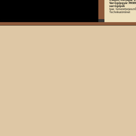
Varrógépgyár PAN
varrógépek
Ipar, Ismeretterjesztő
Technikatörténet