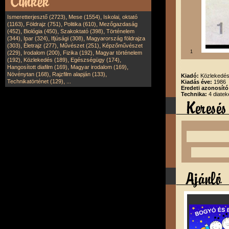
,
,
Ismeretterjesztő (2723)
Mese (1554)
Iskolai, oktató
,
,
,
(1163)
Földrajz (751)
Politika (610)
Mezőgazdaság
,
,
,
(452)
Biológia (450)
Szakoktató (398)
Történelem
,
,
,
(344)
Ipar (324)
Ifjúsági (308)
Magyarország földrajza
,
,
,
(303)
Életrajz (277)
Művészet (251)
Képzőművészet
,
,
,
1
(229)
Irodalom (200)
Fizika (192)
Magyar történelem
,
,
,
(192)
Közlekedés (189)
Egészségügy (174)
,
,
Hangosított diafilm (169)
Magyar irodalom (169)
,
,
Növénytan (168)
Rajzfilm alapján (133)
Kiadó:
Közlekedési
,
Technikatörténet (129)
...
Kiadás éve:
1986
Eredeti azonosító
Technika:
4 diatek