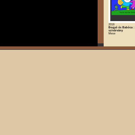
2016
Bogyó és Babóca :
szivárvány
Mese