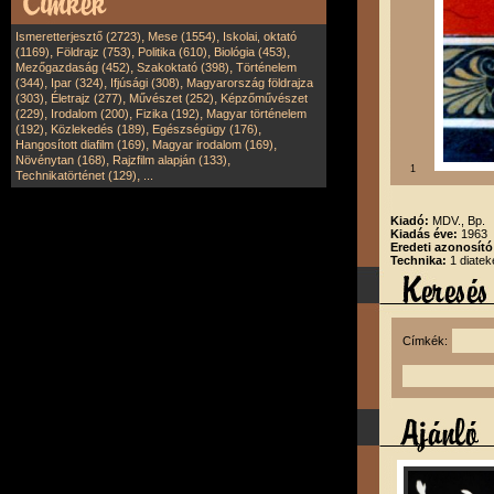
,
,
Ismeretterjesztő (2723)
Mese (1554)
Iskolai, oktató
,
,
,
,
(1169)
Földrajz (753)
Politika (610)
Biológia (453)
,
,
Mezőgazdaság (452)
Szakoktató (398)
Történelem
,
,
,
(344)
Ipar (324)
Ifjúsági (308)
Magyarország földrajza
,
,
,
(303)
Életrajz (277)
Művészet (252)
Képzőművészet
,
,
,
(229)
Irodalom (200)
Fizika (192)
Magyar történelem
,
,
,
(192)
Közlekedés (189)
Egészségügy (176)
,
,
Hangosított diafilm (169)
Magyar irodalom (169)
,
,
Növénytan (168)
Rajzfilm alapján (133)
1
,
Technikatörténet (129)
...
Kiadó:
MDV., Bp.
Kiadás éve:
1963
Eredeti azonosít
Technika:
1 diatek
Címkék: