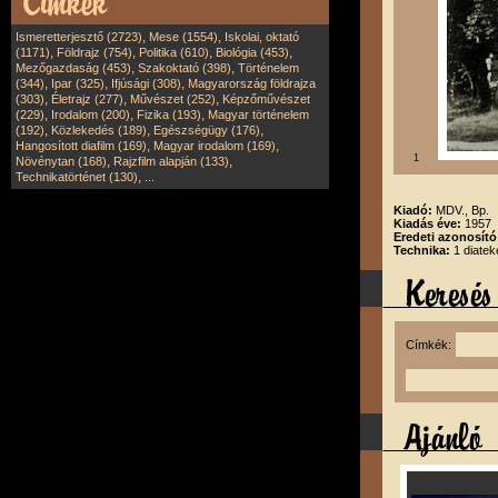
,
,
Ismeretterjesztő (2723)
Mese (1554)
Iskolai, oktató
,
,
,
,
(1171)
Földrajz (754)
Politika (610)
Biológia (453)
,
,
Mezőgazdaság (453)
Szakoktató (398)
Történelem
,
,
,
(344)
Ipar (325)
Ifjúsági (308)
Magyarország földrajza
,
,
,
(303)
Életrajz (277)
Művészet (252)
Képzőművészet
,
,
,
(229)
Irodalom (200)
Fizika (193)
Magyar történelem
,
,
,
(192)
Közlekedés (189)
Egészségügy (176)
,
,
Hangosított diafilm (169)
Magyar irodalom (169)
1
,
,
Növénytan (168)
Rajzfilm alapján (133)
,
Technikatörténet (130)
...
Kiadó:
MDV., Bp.
Kiadás éve:
1957
Eredeti azonosító
Technika:
1 diatek
Címkék: