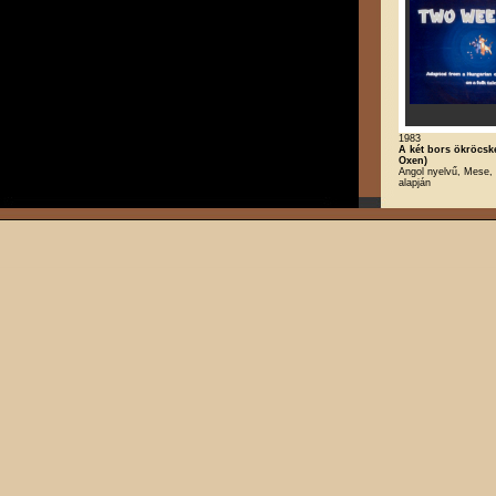
1983
A két bors ökröcs
Oxen)
Angol nyelvű, Mese, 
alapján