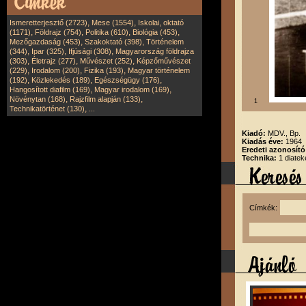
,
,
Ismeretterjesztő (2723)
Mese (1554)
Iskolai, oktató
,
,
,
,
(1171)
Földrajz (754)
Politika (610)
Biológia (453)
,
,
Mezőgazdaság (453)
Szakoktató (398)
Történelem
,
,
,
(344)
Ipar (325)
Ifjúsági (308)
Magyarország földrajza
,
,
,
(303)
Életrajz (277)
Művészet (252)
Képzőművészet
,
,
,
(229)
Irodalom (200)
Fizika (193)
Magyar történelem
,
,
,
(192)
Közlekedés (189)
Egészségügy (176)
,
,
Hangosított diafilm (169)
Magyar irodalom (169)
,
,
Növénytan (168)
Rajzfilm alapján (133)
1
,
Technikatörténet (130)
...
Kiadó:
MDV., Bp.
Kiadás éve:
1964
Eredeti azonosító
Technika:
1 diatek
Címkék: