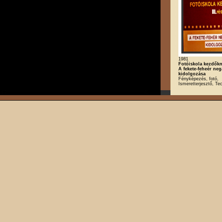
1981
Fotóiskola kezdőkne
A fekete-feheér neg
kidolgozása
Fényképezés, fotó,
Ismeretterjesztő, Te