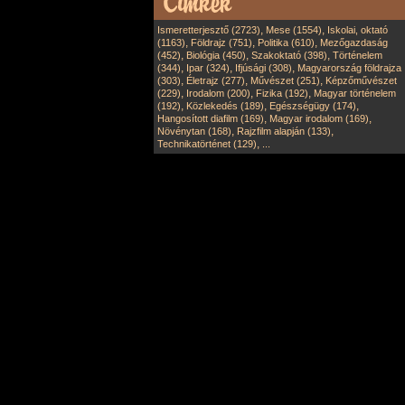
,
,
Ismeretterjesztő (2723)
Mese (1554)
Iskolai, oktató
,
,
,
(1163)
Földrajz (751)
Politika (610)
Mezőgazdaság
,
,
,
(452)
Biológia (450)
Szakoktató (398)
Történelem
,
,
,
(344)
Ipar (324)
Ifjúsági (308)
Magyarország földrajza
,
,
,
(303)
Életrajz (277)
Művészet (251)
Képzőművészet
,
,
,
(229)
Irodalom (200)
Fizika (192)
Magyar történelem
,
,
,
(192)
Közlekedés (189)
Egészségügy (174)
,
,
Hangosított diafilm (169)
Magyar irodalom (169)
,
,
Növénytan (168)
Rajzfilm alapján (133)
,
Technikatörténet (129)
...