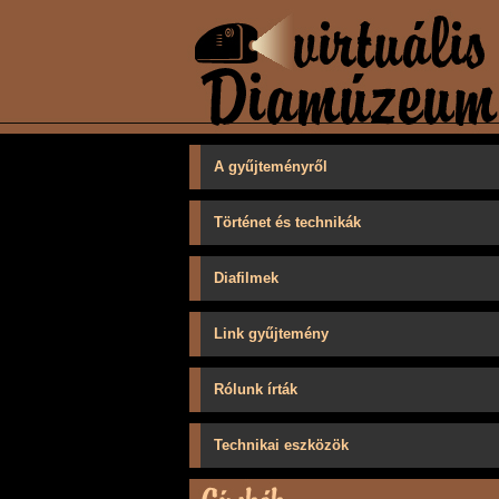
A gyűjteményről
Történet és technikák
Diafilmek
Link gyűjtemény
Rólunk írták
Technikai eszközök