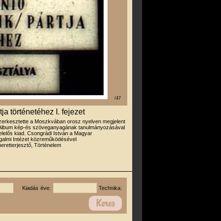
/47
a történetéhez I. fejezet
zerkesztette a Moszkvában orosz nyelven megjelent
 Album kép-és szöveganyagának tanulmányozásával
felelős kiad. Csongrádi István a Magyar
lmi Intézet közreműködésével
eretterjesztő, Történelem
Kiadás éve:
Technika: