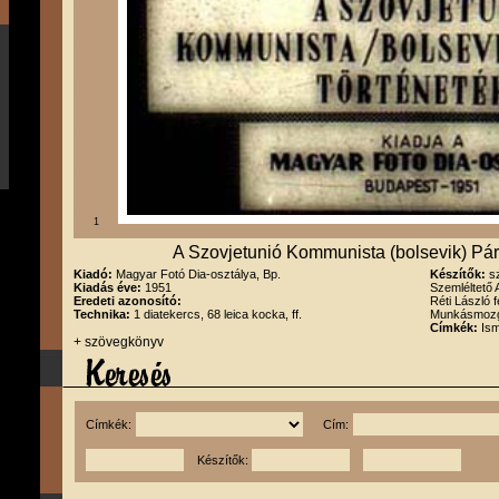
1
A Szovjetunió Kommunista (bolsevik) Pártj
Kiadó:
Magyar Fotó Dia-osztálya, Bp.
Készítők:
s
Kiadás éve:
1951
Szemléltető
Eredeti azonosító:
Réti László 
Technika:
1 diatekercs, 68 leica kocka, ff.
Munkásmozga
Címkék:
Ism
+ szövegkönyv
Címkék:
Cím:
Készítők: