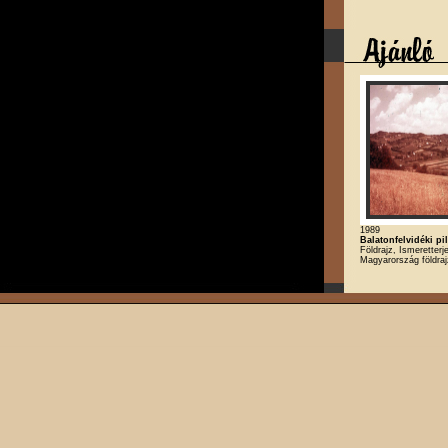
1989
Balatonfelvidéki pi
Földrajz, Ismeretterj
Magyarország földra