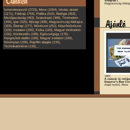
Visegrád I.
Magyarország földra
,
,
Ismeretterjesztő (2723)
Mese (1554)
Iskolai, oktató
,
,
,
,
(1171)
Földrajz (754)
Politika (610)
Biológia (453)
,
,
Mezőgazdaság (453)
Szakoktató (398)
Történelem
,
,
,
(344)
Ipar (325)
Ifjúsági (308)
Magyarország földrajza
,
,
,
(303)
Életrajz (277)
Művészet (252)
Képzőművészet
,
,
,
(229)
Irodalom (200)
Fizika (193)
Magyar történelem
,
,
,
(192)
Közlekedés (189)
Egészségügy (176)
,
,
Hangosított diafilm (169)
Magyar irodalom (169)
,
,
Növénytan (168)
Rajzfilm alapján (133)
,
Technikatörténet (130)
...
1983
A császár új ruhája
Emperor's New Clo
Angol nyelvű, Mese