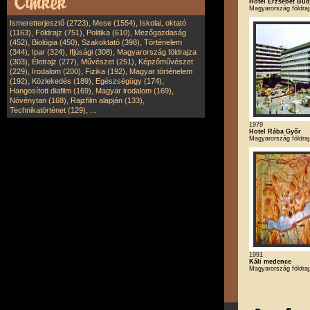
Hotel Erzsébet Bud
Magyarország földra
,
,
Ismeretterjesztő (2723)
Mese (1554)
Iskolai, oktató
,
,
,
(1163)
Földrajz (751)
Politika (610)
Mezőgazdaság
,
,
,
(452)
Biológia (450)
Szakoktató (398)
Történelem
,
,
,
(344)
Ipar (324)
Ifjúsági (308)
Magyarország földrajza
,
,
,
(303)
Életrajz (277)
Művészet (251)
Képzőművészet
,
,
,
(229)
Irodalom (200)
Fizika (192)
Magyar történelem
,
,
,
(192)
Közlekedés (189)
Egészségügy (174)
,
,
Hangosított diafilm (169)
Magyar irodalom (169)
,
,
Növénytan (168)
Rajzfilm alapján (133)
,
Technikatörténet (129)
...
1979
Hotel Rába Győr
Magyarország földra
1991
Káli medence
Magyarország földra