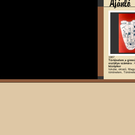
1967
Történelem a gimná
osztálya számára : 
középkor
Iskolai, oktató, Magy
történelem, Történe