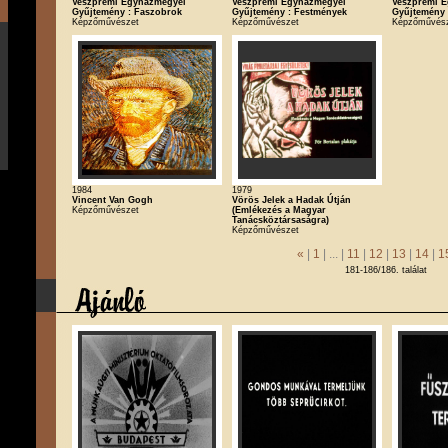
Veszprémi Egyházmegyei
Veszprémi Egyházmegyei
Veszprémi 
Gyűjtemény : Faszobrok
Gyűjtemény : Festmények
Gyűjtemény
Képzőművészet
Képzőművészet
Képzőművés
1984
1979
Vincent Van Gogh
Vörös Jelek a Hadak Útján
Képzőművészet
(Emlékezés a Magyar
Tanácsköztársaságra)
Képzőművészet
«
|
1
| ... |
11
|
12
|
13
|
14
|
1
181-186/186. találat