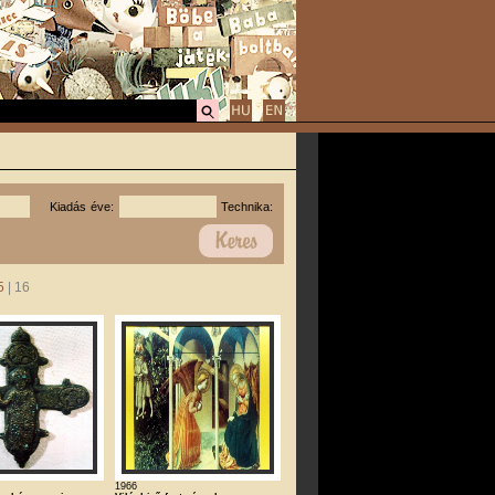
Kiadás éve:
Technika:
5
| 16
1966