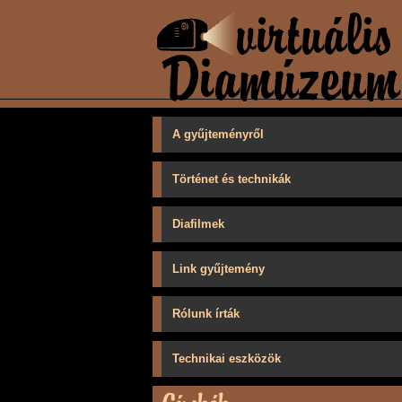
A gyűjteményről
Történet és technikák
Diafilmek
Link gyűjtemény
Rólunk írták
Technikai eszközök