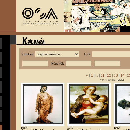
Címkék:
Cím:
Készítők:
«
|
1
| ... |
11
|
12
|
13
|
14
|
1
181-186/186. találat
1985
1986
1985