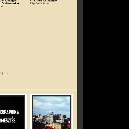
Egyházmegyei
Világhirű festmények
 : Ötvösmunkák
Képzőművészet
zet
5
| 16