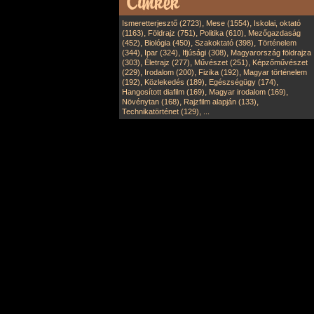
,
,
Ismeretterjesztő (2723)
Mese (1554)
Iskolai, oktató
,
,
,
(1163)
Földrajz (751)
Politika (610)
Mezőgazdaság
,
,
,
(452)
Biológia (450)
Szakoktató (398)
Történelem
,
,
,
(344)
Ipar (324)
Ifjúsági (308)
Magyarország földrajza
,
,
,
(303)
Életrajz (277)
Művészet (251)
Képzőművészet
,
,
,
(229)
Irodalom (200)
Fizika (192)
Magyar történelem
,
,
,
(192)
Közlekedés (189)
Egészségügy (174)
,
,
Hangosított diafilm (169)
Magyar irodalom (169)
,
,
Növénytan (168)
Rajzfilm alapján (133)
,
Technikatörténet (129)
...