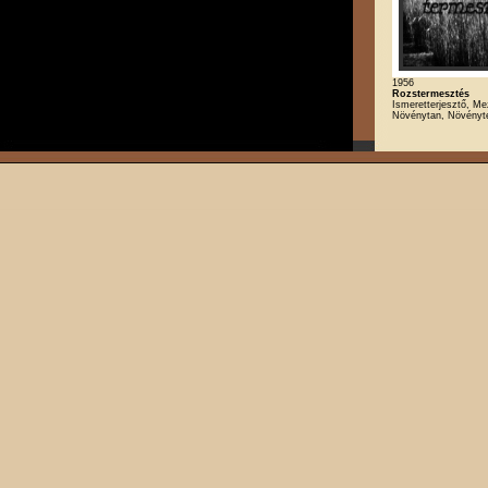
1956
Rozstermesztés
Ismeretterjesztő, M
Növénytan, Növényt