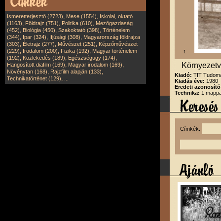
,
,
Ismeretterjesztő (2723)
Mese (1554)
Iskolai, oktató
,
,
,
(1163)
Földrajz (751)
Politika (610)
Mezőgazdaság
,
,
,
(452)
Biológia (450)
Szakoktató (398)
Történelem
,
,
,
(344)
Ipar (324)
Ifjúsági (308)
Magyarország földrajza
,
,
,
(303)
Életrajz (277)
Művészet (251)
Képzőművészet
,
,
,
(229)
Irodalom (200)
Fizika (192)
Magyar történelem
1
,
,
,
(192)
Közlekedés (189)
Egészségügy (174)
,
,
Környezetv
Hangosított diafilm (169)
Magyar irodalom (169)
,
,
Növénytan (168)
Rajzfilm alapján (133)
Kiadó:
TIT Tudomá
,
Technikatörténet (129)
...
Kiadás éve:
1980
Eredeti azonosító
Technika:
1 mappa
Címkék: