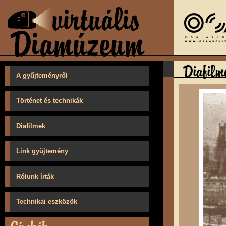
A gyűjteményről
Történet és technikák
Diafilmek
Link gyűjtemény
Rólunk írták
Technikai eszközök