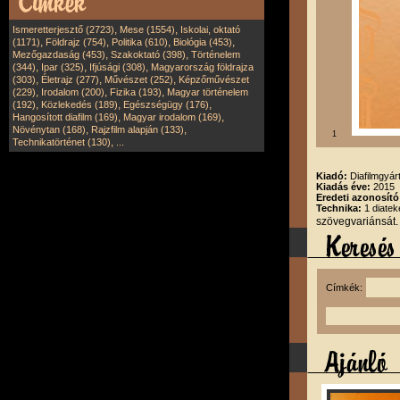
,
,
Ismeretterjesztő (2723)
Mese (1554)
Iskolai, oktató
,
,
,
,
(1171)
Földrajz (754)
Politika (610)
Biológia (453)
,
,
Mezőgazdaság (453)
Szakoktató (398)
Történelem
,
,
,
(344)
Ipar (325)
Ifjúsági (308)
Magyarország földrajza
,
,
,
(303)
Életrajz (277)
Művészet (252)
Képzőművészet
,
,
,
(229)
Irodalom (200)
Fizika (193)
Magyar történelem
,
,
,
(192)
Közlekedés (189)
Egészségügy (176)
,
,
Hangosított diafilm (169)
Magyar irodalom (169)
,
,
Növénytan (168)
Rajzfilm alapján (133)
1
,
Technikatörténet (130)
...
Kiadó:
Diafilmgyárt
Kiadás éve:
2015
Eredeti azonosító
Technika:
1 diatek
szövegvariánsát.
Címkék: