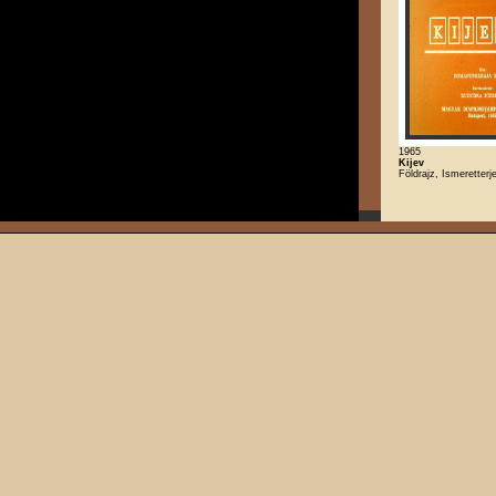
1965
Kijev
Földrajz, Ismeretterj