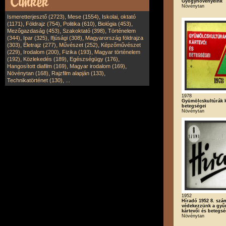
Gyógynövényeink
Növénytan
,
,
Ismeretterjesztő (2723)
Mese (1554)
Iskolai, oktató
,
,
,
,
(1171)
Földrajz (754)
Politika (610)
Biológia (453)
,
,
Mezőgazdaság (453)
Szakoktató (398)
Történelem
,
,
,
(344)
Ipar (325)
Ifjúsági (308)
Magyarország földrajza
,
,
,
(303)
Életrajz (277)
Művészet (252)
Képzőművészet
,
,
,
(229)
Irodalom (200)
Fizika (193)
Magyar történelem
,
,
,
(192)
Közlekedés (189)
Egészségügy (176)
,
,
Hangosított diafilm (169)
Magyar irodalom (169)
,
,
Növénytan (168)
Rajzfilm alapján (133)
,
Technikatörténet (130)
...
1978
Gyümölcskultúrák k
betegségei
Növénytan
1952
Híradó 1952 8. szá
védekezzünk a gyű
kártevői és betegsé
Növénytan