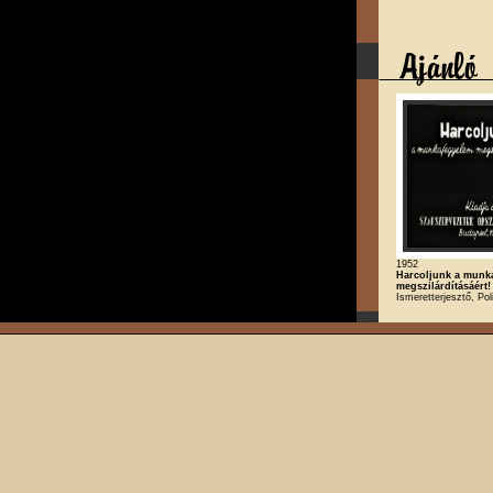
1952
Harcoljunk a munk
megszilárdításáért!
Ismeretterjesztő, Poli