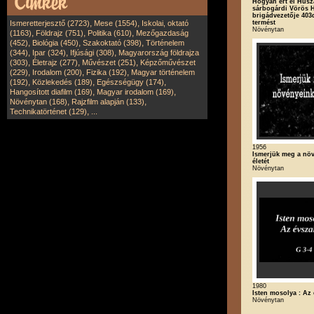
Hogyan ért el Husz
sárbogárdi Vörös H
brigádvezetője 403
,
,
termést
Ismeretterjesztő (2723)
Mese (1554)
Iskolai, oktató
Növénytan
,
,
,
(1163)
Földrajz (751)
Politika (610)
Mezőgazdaság
,
,
,
(452)
Biológia (450)
Szakoktató (398)
Történelem
,
,
,
(344)
Ipar (324)
Ifjúsági (308)
Magyarország földrajza
,
,
,
(303)
Életrajz (277)
Művészet (251)
Képzőművészet
,
,
,
(229)
Irodalom (200)
Fizika (192)
Magyar történelem
,
,
,
(192)
Közlekedés (189)
Egészségügy (174)
,
,
Hangosított diafilm (169)
Magyar irodalom (169)
,
,
Növénytan (168)
Rajzfilm alapján (133)
,
Technikatörténet (129)
...
1956
Ismerjük meg a nö
életét
Növénytan
1980
Isten mosolya : Az
Növénytan