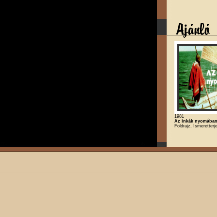
1981
Az inkák nyomában 
Földrajz, Ismeretterj