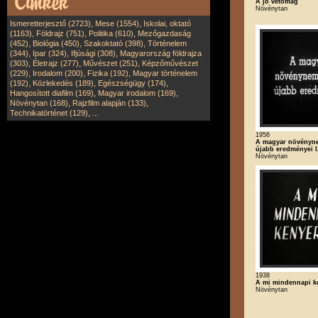
A jó vetőmag
Növénytan
,
,
Ismeretterjesztő (2723)
Mese (1554)
Iskolai, oktató
,
,
,
(1163)
Földrajz (751)
Politika (610)
Mezőgazdaság
,
,
,
(452)
Biológia (450)
Szakoktató (398)
Történelem
,
,
,
(344)
Ipar (324)
Ifjúsági (308)
Magyarország földrajza
,
,
,
(303)
Életrajz (277)
Művészet (251)
Képzőművészet
,
,
,
(229)
Irodalom (200)
Fizika (192)
Magyar történelem
,
,
,
(192)
Közlekedés (189)
Egészségügy (174)
,
,
Hangosított diafilm (169)
Magyar irodalom (169)
,
,
Növénytan (168)
Rajzfilm alapján (133)
,
Technikatörténet (129)
...
1956
A magyar növényne
újabb eredményei I
Növénytan
1938
A mi mindennapi ke
Növénytan