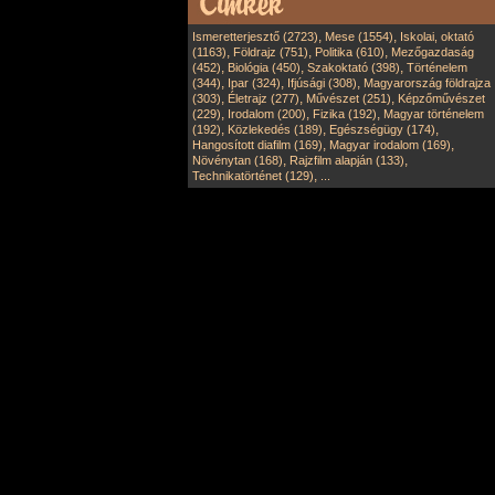
,
,
Ismeretterjesztő (2723)
Mese (1554)
Iskolai, oktató
,
,
,
(1163)
Földrajz (751)
Politika (610)
Mezőgazdaság
,
,
,
(452)
Biológia (450)
Szakoktató (398)
Történelem
,
,
,
(344)
Ipar (324)
Ifjúsági (308)
Magyarország földrajza
,
,
,
(303)
Életrajz (277)
Művészet (251)
Képzőművészet
,
,
,
(229)
Irodalom (200)
Fizika (192)
Magyar történelem
,
,
,
(192)
Közlekedés (189)
Egészségügy (174)
,
,
Hangosított diafilm (169)
Magyar irodalom (169)
,
,
Növénytan (168)
Rajzfilm alapján (133)
,
Technikatörténet (129)
...