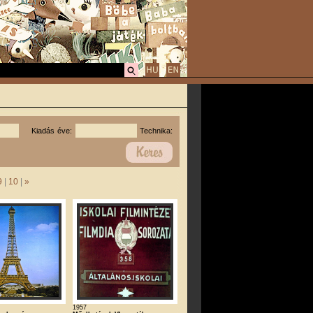
Kiadás éve:
Technika:
9
|
10
|
»
1957