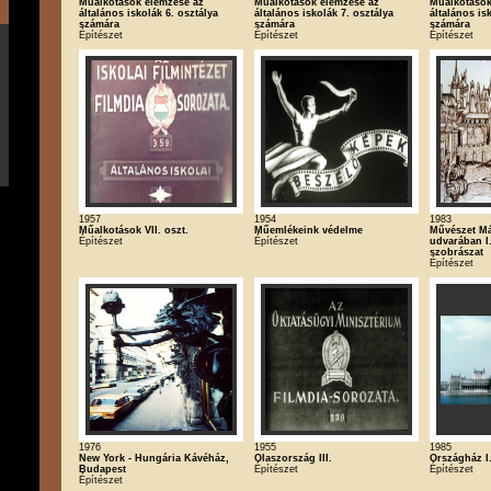
Műalkotások elemzése az
Műalkotások elemzése az
Műalkotások
általános iskolák 6. osztálya
általános iskolák 7. osztálya
általános is
számára
számára
számára
Építészet
Építészet
Építészet
1957
1954
1983
Műalkotások VII. oszt.
Műemlékeink védelme
Művészet Má
Építészet
Építészet
udvarában I.
szobrászat
Építészet
1976
1955
1985
New York - Hungária Kávéház,
Olaszország III.
Országház I
Budapest
Építészet
Építészet
Építészet