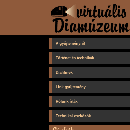
A gyűjteményről
Történet és technikák
Diafilmek
Link gyűjtemény
Rólunk írták
Technikai eszközök