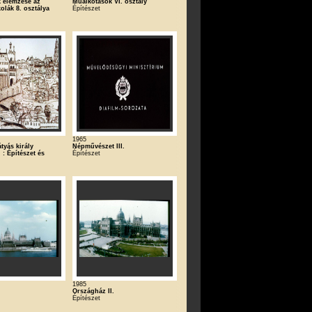
 elemzése az
Műalkotások VI. osztály
kolák 8. osztálya
Építészet
1965
tyás király
Népművészet III.
 : Építészet és
Építészet
1985
.
Országház II.
Építészet