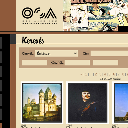
Címkék:
Cím:
Készítők:
«
|
1
| ... |
2
|
3
|
4
|
5
|
6
| 7 |
8
|
73-84/109. találat
1967
1967
1967