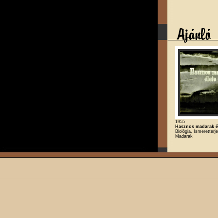
1955
Hasznos madarak é
Biológia, Ismeretterj
Madarak