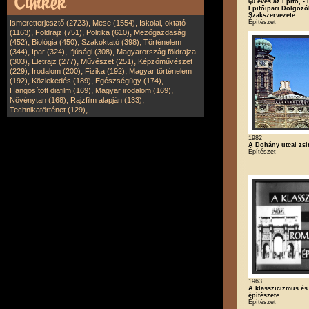
60 éves az Építő, - 
Épitőipari Dolgozó
Szakszervezete
,
,
Építészet
Ismeretterjesztő (2723)
Mese (1554)
Iskolai, oktató
,
,
,
(1163)
Földrajz (751)
Politika (610)
Mezőgazdaság
,
,
,
(452)
Biológia (450)
Szakoktató (398)
Történelem
,
,
,
(344)
Ipar (324)
Ifjúsági (308)
Magyarország földrajza
,
,
,
(303)
Életrajz (277)
Művészet (251)
Képzőművészet
,
,
,
(229)
Irodalom (200)
Fizika (192)
Magyar történelem
,
,
,
(192)
Közlekedés (189)
Egészségügy (174)
,
,
Hangosított diafilm (169)
Magyar irodalom (169)
,
,
Növénytan (168)
Rajzfilm alapján (133)
,
Technikatörténet (129)
...
1982
A Dohány utcai zs
Építészet
1963
A klasszicizmus és
építészete
Építészet