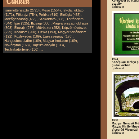
Környezet és vízuál
osztály
Építészet
,
,
Ismeretterjesztő (2723)
Mese (1554)
Iskolai, oktató
,
,
,
,
(1171)
Földrajz (754)
Politika (610)
Biológia (453)
,
,
Mezőgazdaság (453)
Szakoktató (398)
Történelem
,
,
,
(344)
Ipar (325)
Ifjúsági (308)
Magyarország földrajza
,
,
,
(303)
Életrajz (277)
Művészet (252)
Képzőművészet
,
,
,
(229)
Irodalom (200)
Fizika (193)
Magyar történelem
,
,
,
(192)
Közlekedés (189)
Egészségügy (176)
,
,
Hangosított diafilm (169)
Magyar irodalom (169)
,
,
Növénytan (168)
Rajzfilm alapján (133)
,
Technikatörténet (130)
...
1974
Középkori királyi p
budai várban
Építészet
1988
Magyar Nemzeti Mú
Mátyás Király Múz
Visegrád Visegrádi
Építészet