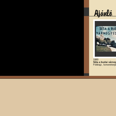
1960
Séta a budai várn
Földrajz, Ismeretterj