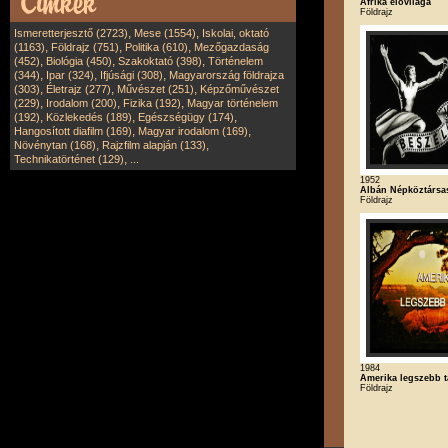
Afrika élővilága
Földrajz
,
,
Ismeretterjesztő (2723)
Mese (1554)
Iskolai, oktató
,
,
,
(1163)
Földrajz (751)
Politika (610)
Mezőgazdaság
,
,
,
(452)
Biológia (450)
Szakoktató (398)
Történelem
,
,
,
(344)
Ipar (324)
Ifjúsági (308)
Magyarország földrajza
,
,
,
(303)
Életrajz (277)
Művészet (251)
Képzőművészet
,
,
,
(229)
Irodalom (200)
Fizika (192)
Magyar történelem
,
,
,
(192)
Közlekedés (189)
Egészségügy (174)
,
,
Hangosított diafilm (169)
Magyar irodalom (169)
,
,
Növénytan (168)
Rajzfilm alapján (133)
,
Technikatörténet (129)
...
1952
Albán Népköztársa
Földrajz
1984
Amerika legszebb t
Földrajz