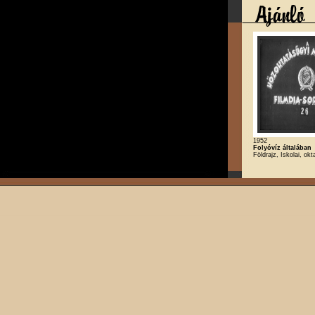
1952
Folyóvíz általában
Földrajz, Iskolai, okt