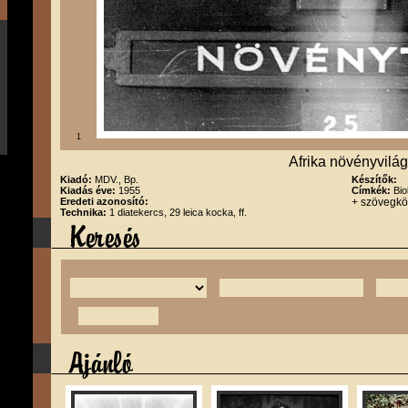
1
Afrika növényvilá
Kiadó:
MDV., Bp.
Készítők:
Kiadás éve:
1955
Címkék:
Bio
Eredeti azonosító:
+ szövegk
Technika:
1 diatekercs, 29 leica kocka, ff.