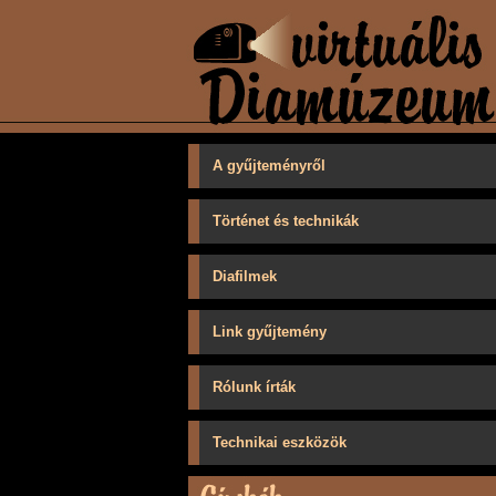
A gyűjteményről
Történet és technikák
Diafilmek
Link gyűjtemény
Rólunk írták
Technikai eszközök