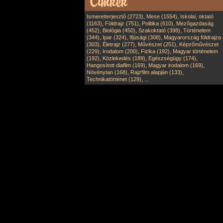
,
,
Ismeretterjesztő (2723)
Mese (1554)
Iskolai, oktató
,
,
,
(1163)
Földrajz (751)
Politika (610)
Mezőgazdaság
,
,
,
(452)
Biológia (450)
Szakoktató (398)
Történelem
,
,
,
(344)
Ipar (324)
Ifjúsági (308)
Magyarország földrajza
,
,
,
(303)
Életrajz (277)
Művészet (251)
Képzőművészet
,
,
,
(229)
Irodalom (200)
Fizika (192)
Magyar történelem
,
,
,
(192)
Közlekedés (189)
Egészségügy (174)
,
,
Hangosított diafilm (169)
Magyar irodalom (169)
,
,
Növénytan (168)
Rajzfilm alapján (133)
,
Technikatörténet (129)
...