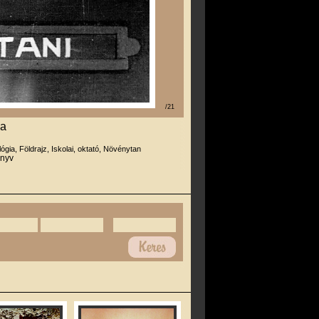
/21
ga
lógia, Földrajz, Iskolai, oktató, Növénytan
önyv