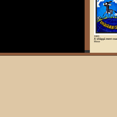
1963
A világgá ment csac
Mese