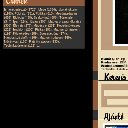
,
,
Ismeretterjesztő (2723)
Mese (1554)
Iskolai, oktató
,
,
,
(1163)
Földrajz (751)
Politika (610)
Mezőgazdaság
,
,
,
(452)
Biológia (450)
Szakoktató (398)
Történelem
,
,
,
(344)
Ipar (324)
Ifjúsági (308)
Magyarország földrajza
,
,
,
(303)
Életrajz (277)
Művészet (251)
Képzőművészet
,
,
,
(229)
Irodalom (200)
Fizika (192)
Magyar történelem
,
,
,
(192)
Közlekedés (189)
Egészségügy (174)
,
,
Hangosított diafilm (169)
Magyar irodalom (169)
,
,
Növénytan (168)
Rajzfilm alapján (133)
,
Technikatörténet (129)
...
1
Kiadó:
MDV., Bp.
Kiadás éve:
1984
Eredeti azonosít
Technika:
1 diatek