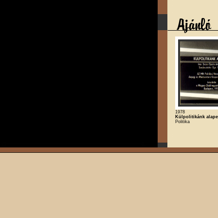
1978
Külpolitikánk alape
Politika