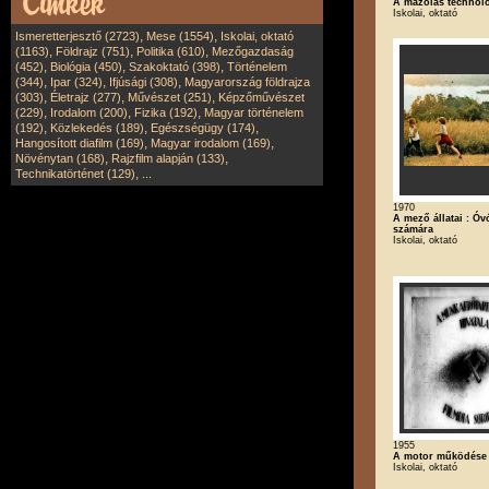
A mázolás technoló
Iskolai, oktató
,
,
Ismeretterjesztő (2723)
Mese (1554)
Iskolai, oktató
,
,
,
(1163)
Földrajz (751)
Politika (610)
Mezőgazdaság
,
,
,
(452)
Biológia (450)
Szakoktató (398)
Történelem
,
,
,
(344)
Ipar (324)
Ifjúsági (308)
Magyarország földrajza
,
,
,
(303)
Életrajz (277)
Művészet (251)
Képzőművészet
,
,
,
(229)
Irodalom (200)
Fizika (192)
Magyar történelem
,
,
,
(192)
Közlekedés (189)
Egészségügy (174)
,
,
Hangosított diafilm (169)
Magyar irodalom (169)
,
,
Növénytan (168)
Rajzfilm alapján (133)
,
Technikatörténet (129)
...
1970
A mező állatai : Ó
számára
Iskolai, oktató
1955
A motor működése
Iskolai, oktató