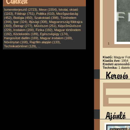
,
,
Ismeretterjesztő (2723)
Mese (1554)
Iskolai, oktató
,
,
,
(1163)
Földrajz (751)
Politika (610)
Mezőgazdaság
,
,
,
(452)
Biológia (450)
Szakoktató (398)
Történelem
,
,
,
(344)
Ipar (324)
Ifjúsági (308)
Magyarország földrajza
,
,
,
(303)
Életrajz (277)
Művészet (251)
Képzőművészet
,
,
,
(229)
Irodalom (200)
Fizika (192)
Magyar történelem
,
,
,
(192)
Közlekedés (189)
Egészségügy (174)
,
,
Hangosított diafilm (169)
Magyar irodalom (169)
,
,
Növénytan (168)
Rajzfilm alapján (133)
1
,
Technikatörténet (129)
...
Kiadó:
Magyar Fot
Kiadás éve:
1954
Eredeti azonosító
Technika:
1 diatek