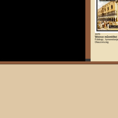
1970
Velence műemlékei
Földrajz, Ismeretterj
Olaszország