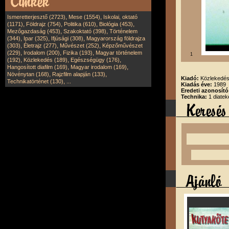
,
,
Ismeretterjesztő (2723)
Mese (1554)
Iskolai, oktató
,
,
,
,
(1171)
Földrajz (754)
Politika (610)
Biológia (453)
,
,
Mezőgazdaság (453)
Szakoktató (398)
Történelem
,
,
,
(344)
Ipar (325)
Ifjúsági (308)
Magyarország földrajza
,
,
,
(303)
Életrajz (277)
Művészet (252)
Képzőművészet
,
,
,
(229)
Irodalom (200)
Fizika (193)
Magyar történelem
1
,
,
,
(192)
Közlekedés (189)
Egészségügy (176)
,
,
Hangosított diafilm (169)
Magyar irodalom (169)
,
,
Növénytan (168)
Rajzfilm alapján (133)
Kiadó:
Közlekedési
,
Technikatörténet (130)
...
Kiadás éve:
1989
Eredeti azonosító
Technika:
1 diatek