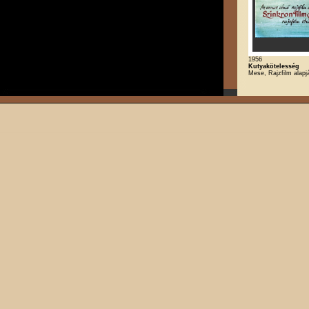
1956
Kutyakötelesség
Mese, Rajzfilm alapj