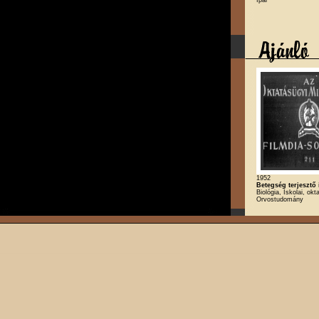
1952
Betegség terjesztő 
Biológia, Iskolai, okt
Orvostudomány