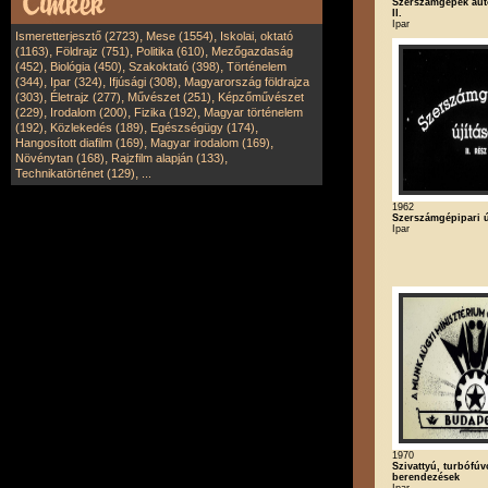
Szerszámgépek aut
II.
Ipar
,
,
Ismeretterjesztő (2723)
Mese (1554)
Iskolai, oktató
,
,
,
(1163)
Földrajz (751)
Politika (610)
Mezőgazdaság
,
,
,
(452)
Biológia (450)
Szakoktató (398)
Történelem
,
,
,
(344)
Ipar (324)
Ifjúsági (308)
Magyarország földrajza
,
,
,
(303)
Életrajz (277)
Művészet (251)
Képzőművészet
,
,
,
(229)
Irodalom (200)
Fizika (192)
Magyar történelem
,
,
,
(192)
Közlekedés (189)
Egészségügy (174)
,
,
Hangosított diafilm (169)
Magyar irodalom (169)
,
,
Növénytan (168)
Rajzfilm alapján (133)
,
Technikatörténet (129)
...
1962
Szerszámgépipari új
Ipar
1970
Szivattyú, turbófúv
berendezések
Ipar