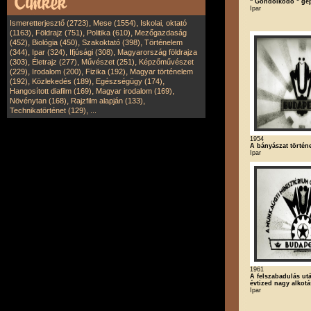
" Gondolkodó " gé
Ipar
,
,
Ismeretterjesztő (2723)
Mese (1554)
Iskolai, oktató
,
,
,
(1163)
Földrajz (751)
Politika (610)
Mezőgazdaság
,
,
,
(452)
Biológia (450)
Szakoktató (398)
Történelem
,
,
,
(344)
Ipar (324)
Ifjúsági (308)
Magyarország földrajza
,
,
,
(303)
Életrajz (277)
Művészet (251)
Képzőművészet
,
,
,
(229)
Irodalom (200)
Fizika (192)
Magyar történelem
,
,
,
(192)
Közlekedés (189)
Egészségügy (174)
,
,
Hangosított diafilm (169)
Magyar irodalom (169)
,
,
Növénytan (168)
Rajzfilm alapján (133)
,
Technikatörténet (129)
...
1954
A bányászat történet
Ipar
1961
A felszabadulás ut
évtized nagy alkotá
Ipar