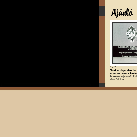
1974
Szakszolgálatok fe
alkalmazása a kárte
Ismeretterjesztő, Po
tűzvédelem