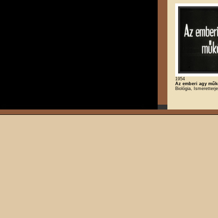
1954
Az emberi agy mű
Biológia, Ismeretterj