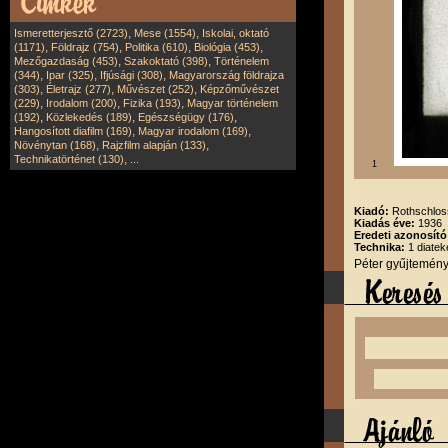
,
,
Ismeretterjesztő (2723)
Mese (1554)
Iskolai, oktató
,
,
,
,
(1171)
Földrajz (754)
Politika (610)
Biológia (453)
,
,
Mezőgazdaság (453)
Szakoktató (398)
Történelem
,
,
,
(344)
Ipar (325)
Ifjúsági (308)
Magyarország földrajza
,
,
,
(303)
Életrajz (277)
Művészet (252)
Képzőművészet
,
,
,
(229)
Irodalom (200)
Fizika (193)
Magyar történelem
,
,
,
(192)
Közlekedés (189)
Egészségügy (176)
,
,
Hangosított diafilm (169)
Magyar irodalom (169)
,
,
Növénytan (168)
Rajzfilm alapján (133)
,
Technikatörténet (130)
...
1
Kiadó:
Rothschloss
Kiadás éve:
1936
Eredeti azonosító
Technika:
1 diatek
Péter gyűjtemén