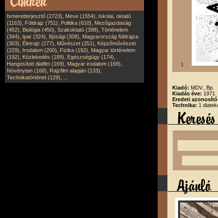
,
,
Ismeretterjesztő (2723)
Mese (1554)
Iskolai, oktató
,
,
,
(1163)
Földrajz (751)
Politika (610)
Mezőgazdaság
,
,
,
(452)
Biológia (450)
Szakoktató (398)
Történelem
,
,
,
(344)
Ipar (324)
Ifjúsági (308)
Magyarország földrajza
,
,
,
(303)
Életrajz (277)
Művészet (251)
Képzőművészet
,
,
,
(229)
Irodalom (200)
Fizika (192)
Magyar történelem
,
,
,
(192)
Közlekedés (189)
Egészségügy (174)
,
,
Hangosított diafilm (169)
Magyar irodalom (169)
1
,
,
Növénytan (168)
Rajzfilm alapján (133)
,
Technikatörténet (129)
...
Kiadó:
MDV., Bp.
Kiadás éve:
1971
Eredeti azonosít
Technika:
1 diatek