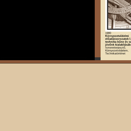
1980
Környezetvédelmi
előadássorozatok I.
technika bűne és s
jövőnk kialakításá
Ismeretterjesztő,
Környezetvédelem,
Technikatörténet