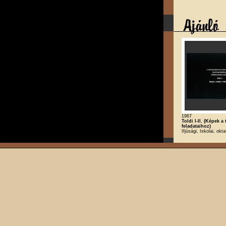
1967
Toldi I-II. (Képek a
feladataihoz)
Ifjúsági, Iskolai, okt