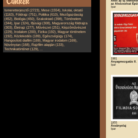
Ahol az új otthono
az Alsózsolcai Épü
Ipar
,
,
Ismeretterjesztő (2723)
Mese (1554)
Iskolai, oktató
,
,
,
(1163)
Földrajz (751)
Politika (610)
Mezőgazdaság
,
,
,
(452)
Biológia (450)
Szakoktató (398)
Történelem
,
,
,
(344)
Ipar (324)
Ifjúsági (308)
Magyarország földrajza
,
,
,
(303)
Életrajz (277)
Művészet (251)
Képzőművészet
,
,
,
(229)
Irodalom (200)
Fizika (192)
Magyar történelem
,
,
,
(192)
Közlekedés (189)
Egészségügy (174)
,
,
Hangosított diafilm (169)
Magyar irodalom (169)
,
,
Növénytan (168)
Rajzfilm alapján (133)
,
Technikatörténet (129)
...
1981
Anyagmozgatás II.
Ipar
1955
Ásványolaj
Ipar