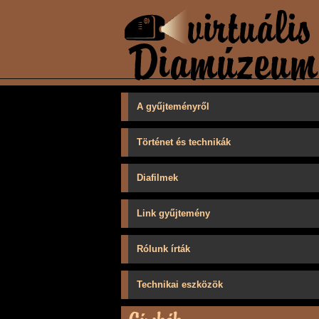
A gyűjteményről
Történet és technikák
Diafilmek
Link gyűjtemény
Rólunk írták
Technikai eszközök