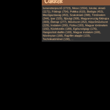
,
,
Ismeretterjesztő (2723)
Mese (1554)
Iskolai, oktató
,
,
,
,
(1171)
Földrajz (754)
Politika (610)
Biológia (453)
,
,
Mezőgazdaság (453)
Szakoktató (398)
Történelem
,
,
,
(344)
Ipar (325)
Ifjúsági (308)
Magyarország földrajza
,
,
,
(303)
Életrajz (277)
Művészet (252)
Képzőművészet
,
,
,
(229)
Irodalom (200)
Fizika (193)
Magyar történelem
,
,
,
(192)
Közlekedés (189)
Egészségügy (176)
,
,
Hangosított diafilm (169)
Magyar irodalom (169)
,
,
Növénytan (168)
Rajzfilm alapján (133)
,
Technikatörténet (130)
...