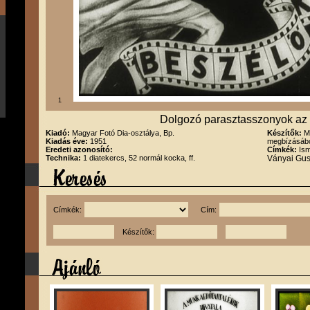
1
Dolgozó parasztasszonyok az ö
Kiadó:
Magyar Fotó Dia-osztálya, Bp.
Készítők:
M
Kiadás éve:
1951
megbízásábó
Eredeti azonosító:
Címkék:
Ism
Technika:
1 diatekercs, 52 normál kocka, ff.
Ványai Gus
Címkék:
Cím:
Készítők: