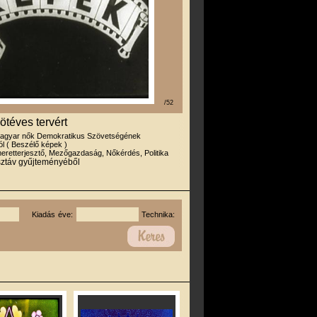
/52
téves tervért
agyar nők Demokratikus Szövetségének
l ( Beszélő képek )
eretterjesztő, Mezőgazdaság, Nőkérdés, Politika
ztáv gyűjteményéből
Kiadás éve:
Technika: