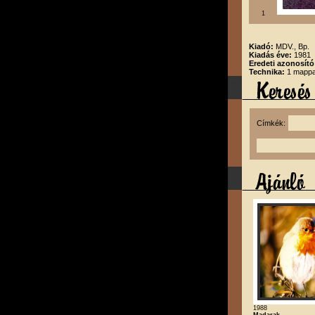
1
Kiadó:
MDV., Bp.
Kiadás éve:
1981
Eredeti azonosító
Technika:
1 mappa
Címkék:
1988
Madarak