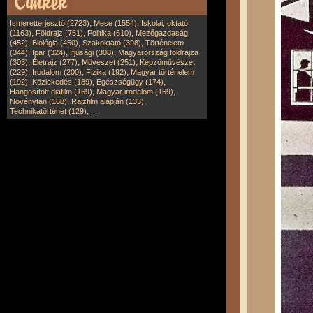
,
,
Ismeretterjesztő (2723)
Mese (1554)
Iskolai, oktató
,
,
,
(1163)
Földrajz (751)
Politika (610)
Mezőgazdaság
,
,
,
(452)
Biológia (450)
Szakoktató (398)
Történelem
,
,
,
(344)
Ipar (324)
Ifjúsági (308)
Magyarország földrajza
,
,
,
(303)
Életrajz (277)
Művészet (251)
Képzőművészet
,
,
,
(229)
Irodalom (200)
Fizika (192)
Magyar történelem
,
,
,
(192)
Közlekedés (189)
Egészségügy (174)
,
,
Hangosított diafilm (169)
Magyar irodalom (169)
,
,
Növénytan (168)
Rajzfilm alapján (133)
,
Technikatörténet (129)
...