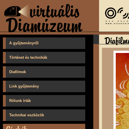
A gyűjteményről
Történet és technikák
Diafilmek
Link gyűjtemény
Rólunk írták
Technikai eszközök