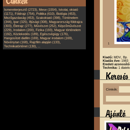
,
,
Ismeretterjesztő (2723)
Mese (1554)
Iskolai, oktató
,
,
,
,
(1171)
Földrajz (754)
Politika (610)
Biológia (453)
,
,
Mezőgazdaság (453)
Szakoktató (398)
Történelem
,
,
,
(344)
Ipar (325)
Ifjúsági (308)
Magyarország földrajza
,
,
,
(303)
Életrajz (277)
Művészet (252)
Képzőművészet
,
,
,
(229)
Irodalom (200)
Fizika (193)
Magyar történelem
,
,
,
(192)
Közlekedés (189)
Egészségügy (176)
,
,
Hangosított diafilm (169)
Magyar irodalom (169)
,
,
Növénytan (168)
Rajzfilm alapján (133)
1
,
Technikatörténet (130)
...
Kiadó:
MDV., Bp.
Kiadás éve:
1983
Eredeti azonosít
Technika:
1 diatek
Címkék: