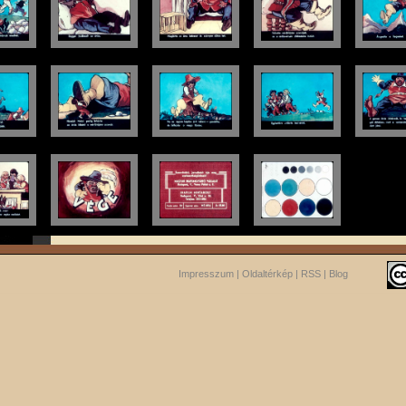
Impresszum
|
Oldaltérkép
|
RSS
|
Blog