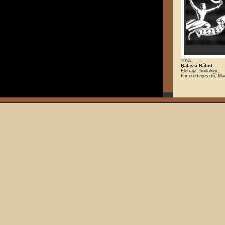
1954
Balassi Bálint
Életrajz, Irodalom,
Ismeretterjesztő, Ma