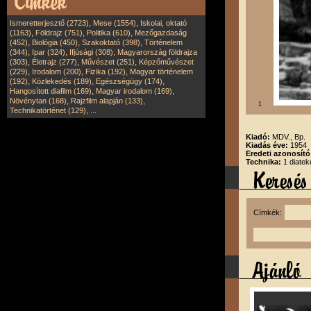
,
,
Ismeretterjesztő (2723)
Mese (1554)
Iskolai, oktató
,
,
,
(1163)
Földrajz (751)
Politika (610)
Mezőgazdaság
,
,
,
(452)
Biológia (450)
Szakoktató (398)
Történelem
,
,
,
(344)
Ipar (324)
Ifjúsági (308)
Magyarország földrajza
,
,
,
(303)
Életrajz (277)
Művészet (251)
Képzőművészet
,
,
,
(229)
Irodalom (200)
Fizika (192)
Magyar történelem
,
,
,
(192)
Közlekedés (189)
Egészségügy (174)
,
,
Hangosított diafilm (169)
Magyar irodalom (169)
,
,
Növénytan (168)
Rajzfilm alapján (133)
1
,
Technikatörténet (129)
...
Kiadó:
MDV., Bp.
Kiadás éve:
1954
Eredeti azonosító
Technika:
1 diatek
Címkék: